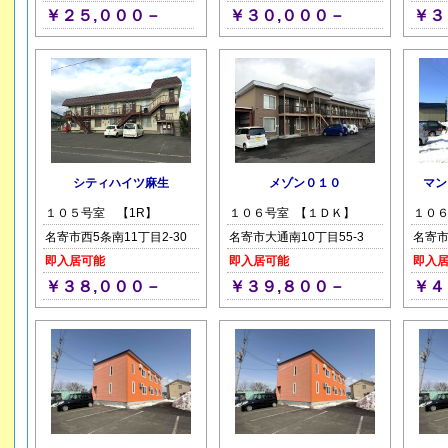
￥２５,０００－
￥３０,０００－
￥３
シティハイツ麻生
メゾン０１０
マン
１０５号室 【1R】
１０６号室 【１ＤＫ】
１０
名寄市西5条南11丁目2-30
名寄市大通南10丁目55-3
名寄
即入居可能
即入居可能
即入
￥３８,０００－
￥３９,８００－
￥４