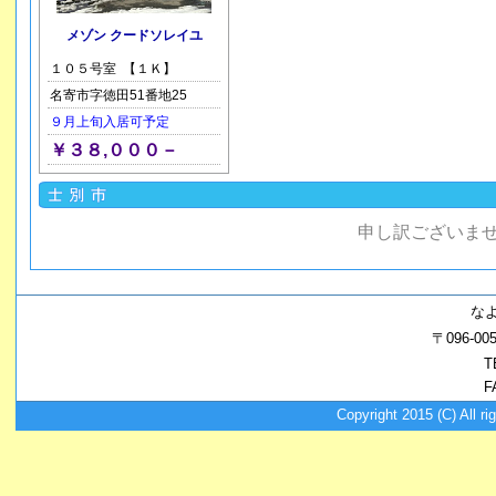
メゾン クードソレイユ
１０５号室 【１Ｋ】
名寄市字徳田51番地25
９月上旬入居可予定
￥３８,０００－
申し訳ございま
な
〒096-
T
F
Copyright 2015 (C) A