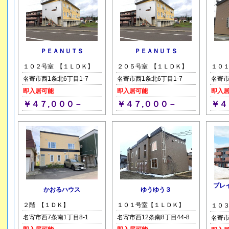
ＰＥＡＮＵＴＳ
ＰＥＡＮＵＴＳ
１０２号室 【１ＬＤＫ】
２０５号室 【１ＬＤＫ】
１０
名寄市西1条北6丁目1-7
名寄市西1条北6丁目1-7
名寄市
即入居可能
即入居可能
即入
￥４７,０００－
￥４７,０００－
￥４
ブレ
かおるハウス
ゆうゆう３
２階 【１ＤＫ】
１０１号室【１ＬＤＫ】
１０３
名寄市西7条南1丁目8-1
名寄市西12条南8丁目44-8
名寄