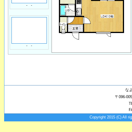
- -
- -
な
〒096-
T
F
Copyright 2015 (C) A