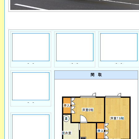
- -
- -
- -
間 取
- -