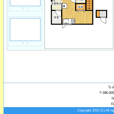
- -
- -
な
〒096-
T
F
Copyright 2015 (C) A