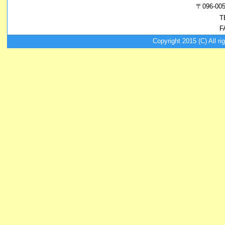
〒096-
T
F
Copyright 2015 (C) A