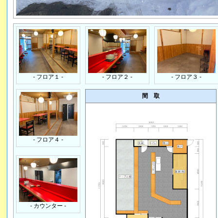
- フロア１ -
- フロア２ -
- フロア３ -
間 取
- フロア４ -
- カウンター -