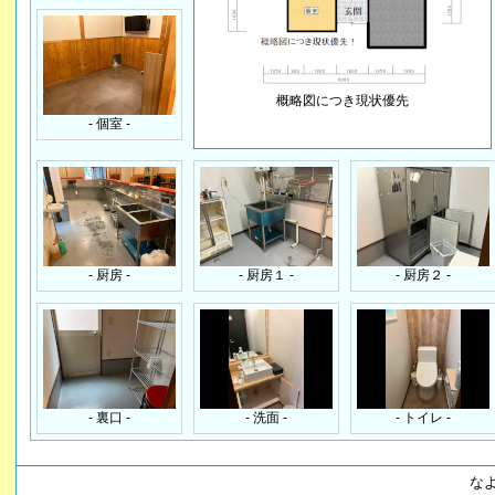
概略図につき現状優先
- 個室 -
- 厨房 -
- 厨房１ -
- 厨房２ -
- 裏口 -
- 洗面 -
- トイレ -
な